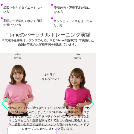
​武蔵小金井でダイエットした
​姿勢改善・運動不足が気に
い方
なる方
高額な一括契約ではなく月額
マシンピラティスも使ってみ
で通いたい方
たい方
Fit-meのパーソナルトレーニング実績
​※武蔵小金井店オープン前のため、同じFit-meの指導方針で実施した
西国分寺店のお客様事例を掲載しています。
​before
​after
57​キロ
50キロ
​2か月で
7キロダウン！
憧れのアイドルに近づきたくて住まいの近くにあるパーソナ
ルジムFit-meに入門しました！57キロあった体重が50キロま
で落ちて履けなかったズボンやオシャレなシャツが着れるよ
うになりました！腹筋も割れてきて新しい自分に出会えまし
た。武蔵小金井店では筋トレマシンも置かれるとのことでプ
レオープンに遊びに来たいと思います。