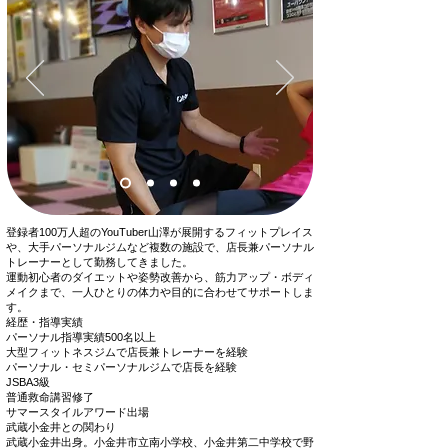
登録者100万人超のYouTuber山澤が展開するフィットプレイス
や、大手パーソナルジムなど複数の施設で、店長兼パーソナル
トレーナーとして勤務してきました。
運動初心者のダイエットや姿勢改善から、筋力アップ・ボディ
メイクまで、一人ひとりの体力や目的に合わせてサポートしま
す。
経歴・指導実績
パーソナル指導実績500名以上
大型フィットネスジムで店長兼トレーナーを経験
パーソナル・セミパーソナルジムで店長を経験
JSBA3級
普通救命講習修了
サマースタイルアワード出場
武蔵小金井との関わり
武蔵小金井出身。小金井市立南小学校、小金井第二中学校で野