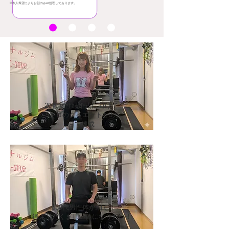
※​本人希望によりお顔のみAI処理しております。
​20代女性結婚式に向けて
-5キロのダイエットを3カ
月で達成
30代男性体が細く
​鍛えてたくましい体になりたい！