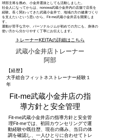
球部主将を務め、小金井選抜としても活動しました。
社会人になってからは、nonowa武蔵小金井内の店舗で店長を
経験。長く関わってきた武蔵小金井で、地域の方の健康づくり
を支えたいという思いから、Fit-me武蔵小金井店を開業しま
す。
運動が苦手な方や、パーソナルジムが初めての方にも、身体の
使い方から分かりやすく丁寧にお伝えします。
トレーナーKEITAの詳細はこちら
武蔵小金井店トレーナー
​阿部
【経歴】
大手総合フィットネストレーナー経験１
年
Fit-me武蔵小金井店の指
導方針と安全管理
Fit-me武蔵小金井店の指導方針と安全管
理Fit-meでは、初回カウンセリングで運
動経験や既往歴、現在の痛み、当日の体
調を確認し、一人ひとりに合わせてトレ