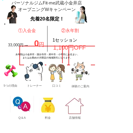
パーソナルジムFit-me武蔵小金井店
オープニングWキャンペーン
​先着20名限定！
​①入会金
​②永年割
​1セッション
0
→
円
​33,000円
1,100円OFF
​永年割は小金井市・国分寺市・府中市・小平市にお住まい、
またはお勤めの方限定の地域割引になります。
5つの理由
​トレーナー
口コミ
体験のご案内
​Q＆A
​料金
​店舗情報