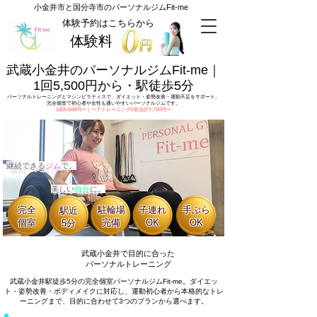
​小金井市と国分寺市のパーソナルジムFit-me
​体験予約はこちらから
体験料
武蔵小金井のパーソナルジムFit-me｜
1回5,500円から・駅徒歩5分
パーソナルトレーニングとマシンピラティスで、ダイエット・姿勢改善・運動不足をサポート。
完全個室で初心者や女性も通いやすいパーソナルジムです。​
1回5,500円〜｜ペアトレーニング2名合計7,700円〜
継続できる
ジム
で、
美しい
自分
に。
完全
駐輪場
子連れ
手ぶら
駅近
個室
完備
OK
OK
5分
武蔵小金井で目的に合った
パーソナルトレーニング
武蔵小金井駅徒歩5分の完全個室パーソナルジムFit-me。ダイエッ
ト・姿勢改善・ボディメイクに対応し、運動初心者から本格的なトレ
ーニングまで、目的に合わせて3つのプランから選べます。