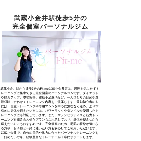
武蔵小金井駅徒歩5分の
完全個室パーソナルジム
武蔵小金井駅から徒歩5分のFit-me武蔵小金井店は、周囲を気にせずト
レーニングに集中できる完全個室のパーソナルジムです。ダイエット
や筋力アップ、姿勢改善、運動不足解消など、一人ひとりの目的や運
動経験に合わせてトレーニング内容をご提案します。運動初心者の方
には、自重トレーニングや専用マシンを中心に無理なく進め、より本
格的に身体を鍛えたい方には、パワーラックやダンベルを使用したト
レーニングにも対応しています。また、マシンピラティスと筋力トレ
ーニングを組み合わせたプランもご用意しており、身体を整えながら
鍛えたい方にもおすすめです。完全個室のため、周囲の視線が気にな
る方や、お子様と一緒に通いたい方も安心してご利用いただけます。
武蔵小金井で、自分の目的や体力に合ったパーソナルトレーニングを
始めたい方を、経験豊富なトレーナーが丁寧にサポートします。