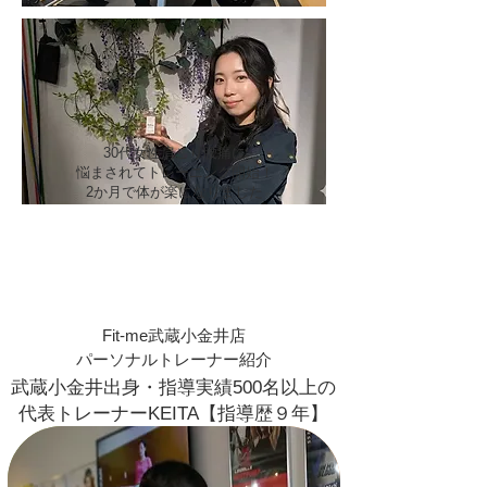
​30代女性肩こり腰痛に
​悩まされてトレーニング開始！
​2か月で体が楽になりました
​Fit-me武蔵小金井店
​パーソナルトレーナー紹介
武蔵小金井出身・指導実績500名以上の
代表
トレーナーKEITA【指導歴９年】