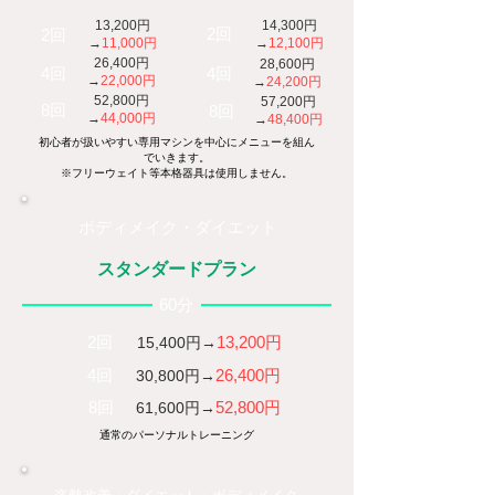
13,200円
14,300円
2回
2回
→
11,000円​
→
12,100円​
​26,400円
​28,600円
4回
4回
→
22,000円
→
24,200円
​52,800​円
​57,200​円
8回
8回
→
44,000円
→
48,400円
​初心者が扱いやすい専用マシンを中心にメニューを組ん
でいきます。
※フリーウェイト等本格器具は使用しません。
ボディメイク・ダイエット
スタンダードプラン
​60分
2回
13,200円​
15,400円→
4回
26,400円
​30,800円→
8回
52,800円
​61,600円→
通常のパーソナルトレーニング