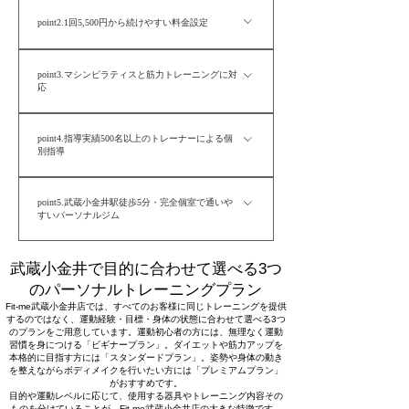
Fit-me武蔵小金井店では、運動初心者向けのビギナー
point2.1回5,500円から続けやすい料金設定
プラン、ダイエットや筋力アップを目指すスタンダ
ードプラン、マシンピラティスと筋力トレーニング
パーソナルトレーニングは、継続することで身体の
を組み合わせたプレミアムプランをご用意していま
point3.マシンピラティスと筋力トレーニングに対
変化を実感しやすくなります。Fit-me武蔵小金井店で
応
す。運動経験や体力、身体の悩み、目標に合わせて
は、できるだけ無理なく通い続けられるよう、1回
プランを選べるため、自分に合わないトレーニング
Fit-me武蔵小金井店では、ダンベルやパワーラックを
5,500円から利用できる料金設定をご用意していま
を無理に続ける必要はありません。一人ひとりの状
point4.指導実績500名以上のトレーナーによる個
使用した筋力トレーニングに加え、ピラティスリフ
す。高額な長期コースへの一括契約ではなく、ライ
別指導
態を確認しながら、無理なく継続できる内容をご提
ォーマーを使用したマシンピラティスにも対応して
フスタイルや目標に合わせて通う回数を選べるた
案します。
Fit-meでは、これまで500名以上の身体づくりをサポ
います。身体の柔軟性や姿勢、動きの癖を確認しな
め、初めてパーソナルジムに通う方にも始めやすい
point5.武蔵小金井駅徒歩5分・完全個室で通いや
ートしてきた経験をもとに、一人ひとりの目的や身
がら、整える運動と鍛える運動を組み合わせること
仕組みです。
すいパーソナルジム
体の状態に合わせたマンツーマン指導を行います。
で、ダイエットやボディメイクだけでなく、姿勢改
Fit-me武蔵小金井店は、武蔵小金井駅から徒歩5分の
運動経験や年齢だけでなく、姿勢、柔軟性、筋力、
善や運動不足解消もサポートします。
武蔵小金井で目的に合わせて選べる3つ
場所にある完全個室のパーソナルジムです。他のお
生活習慣なども確認しながらトレーニング内容を調
のパーソナルトレーニングプラン
客様とトレーニング時間が重なりにくく、周囲の視
整します。運動が苦手な方や、何から始めればよい
Fit-me武蔵小金井店では、すべてのお客様に同じトレーニングを提供
線を気にせず、自分のトレーニングに集中できま
か分からない方にも、動き方を一つずつ丁寧にお伝
するのではなく、運動経験・目標・身体の状態に合わせて選べる3つ
のプランをご用意しています。
運動初心者の方には、無理なく運動
す。ウェアなどの無料レンタルにも対応しているた
えします。
習慣を身につける「ビギナープラン」。ダイエットや筋力アップを
本格的に目指す方には「スタンダードプラン」。姿勢や身体の動き
め、仕事帰りや外出のついでにも通いやすく、お子
を整えながらボディメイクを行いたい方には「プレミアムプラン」
様と一緒に利用したい方にも対応しています。
がおすすめです。
目的や運動レベルに応じて、使用する器具やトレーニング内容その
ものを分けていることが、Fit-me武蔵小金井店の大きな特徴です。