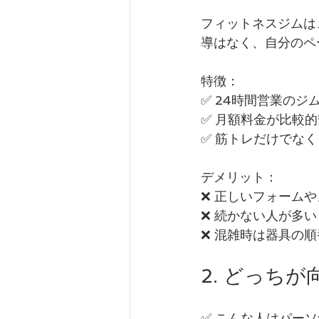
フィットネスジムは
導はなく、自分のペ
特徴：
✅ 24時間営業の
✅ 月額料金が比較
✅ 筋トレだけでな
デメリット：
❌ 正しいフォーム
❌ 続かない人が多
❌ 混雑時は器具の
2. どっち
✅ こんな人はパー