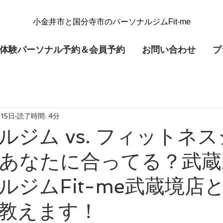
​小金井市と国分寺市のパーソナルジムFit-me
体験パーソナル予約＆会員予約
お問い合わせ
ブ
15日
読了時間: 4分
ルジム vs. フィットネ
あなたに合ってる？武蔵
ルジムFit-me武蔵境店
教えます！