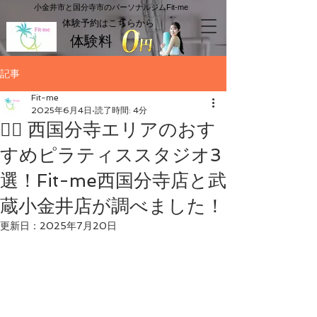
​小金井市と国分寺市のパーソナルジムFit-me
​体験予約はこちらから
体験料
記事
Fit-me
2025年6月4日
読了時間: 4分
🧘‍♀️ 西国分寺エリアのおす
すめピラティススタジオ3
選！Fit-me西国分寺店と武
蔵小金井店が調べました！
更新日：
2025年7月20日