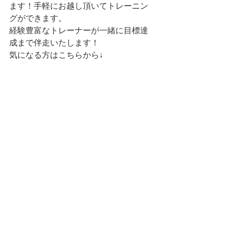
ます！手軽にお越し頂いてトレーニン
グができます。
経験豊富なトレーナーが一緒に目標達
成まで伴走いたします！
気になる方はこちらから↓
小金井市・国分寺市・武蔵野市・
国立市のFit-me店舗一覧
Fit-me西国分寺店2025年7月1日
オープン！
国分寺市のパーソナルジ
ムはFit-me西国分寺店ペ
ージへ
（オープン予定）
小金井市のパーソナルジ
ムはFit-me武蔵小金井店