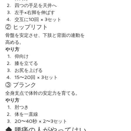
四つの手足を天井へ
左手×右脚を伸ばす
交互に10回 × 3セット
② ヒップリフト
骨盤を安定させ、下肢と背面の連動を
高める。
やり方
仰向け
膝を立てる
お尻を上げる
15〜20回 × 3セット
③ プランク
全身支点で体幹の安定力を育てる。
やり方
肘つき
体を一直線
20〜40秒 × 2〜3セット
◆ 腰痛の人がやってはい