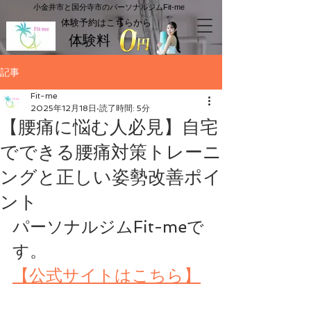
​小金井市と国分寺市のパーソナルジムFit-me
​体験予約はこちらから
体験料
記事
Fit-me
2025年12月18日
読了時間: 5分
【腰痛に悩む人必見】自宅
でできる腰痛対策トレーニ
ングと正しい姿勢改善ポイ
ント
パーソナルジムFit-meで
す。
【公式サイトはこちら】