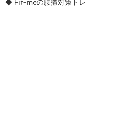
◆ Fit-meの腰痛対策トレ
ーニングについて
Fit-meでは、腰痛改善に特化したプロ
グラムを提供しています。
例：・腹横筋トレーニング・股関節安
定エクササイズ・骨盤前後傾調整・反
り腰・猫背改善・柔軟性改善・日常動
作指導
お客様の身体の動かし方を分析し、ど
こが原因で腰痛が起きているのか特定
していくことで、根本的な改善へ導き
ます。
腰痛がある状態でも安全に動けるトレ
ーニングを提案できるため、運動初心
者でも高齢の方でも安心です。
◆ 今日から腰痛対策を始
めよう