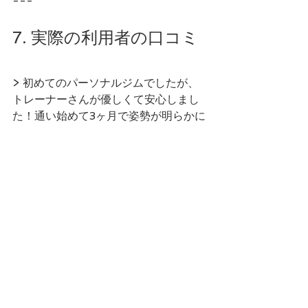
---
7. 実際の利用者の口コミ
> 初めてのパーソナルジムでしたが、
トレーナーさんが優しくて安心しまし
た！通い始めて3ヶ月で姿勢が明らかに
良くなりました。（30代女性）
> 西国分寺からすぐ近くなので、仕事
帰りでも通いやすい。予約もオンライ
ンで取れるため自分のペースで通える
のも◎（40代男性）