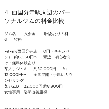
4. 西国分寺駅周辺のパー
ソナルジムの料金比較
ジム名	入会金	1回あたりの料
金	特徴
Fit-me西国分寺店	0円（キャンペー
ン）	約6,050円〜	駅近・初心者向
け・無料体験あり
某大手ジムA	約30,000円	約
12,000円〜	全国展開・手厚いカウ
ンセリング
某ジムB	22,000円	約8,800円	
女性専用・姿勢改善重視