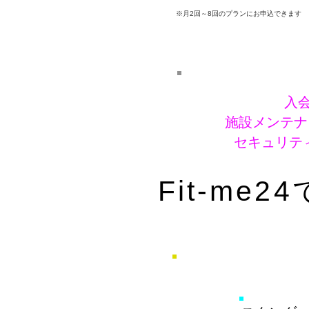
※月2回～8回のプランにお申込できます
入会
施設メンテナン
​セキュリテ
Fit-m