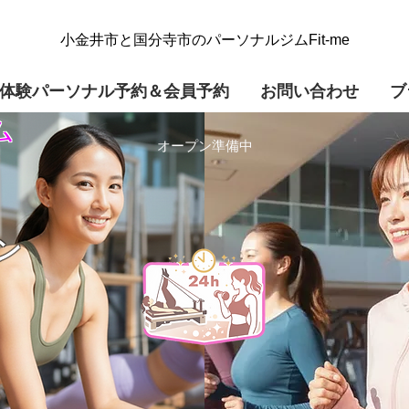
​小金井市と国分寺市のパーソナルジムFit-me
体験パーソナル予約＆会員予約
お問い合わせ
ブ
ム
​オープン準備中
ン
）