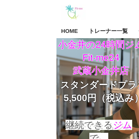
HOME
トレーナー一覧
小金井の24時間ジ
Fit-me24
武蔵小金井店
スタンダードプラ
5,500円（税込み
継続できる
ジム
で、