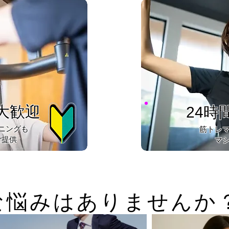
大歓迎
24時
ーニングも
​筋トレ
ご提供
マ
んな悩みはありませんか