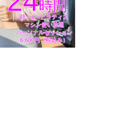
24
時間
筋トレ×ピラティス
マシン使い放題
​パーソナルセッション
6,600円（税込み）