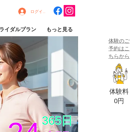
ログイン
ライダルプラン
もっと見る
​体験のご
予約はこ
ちらから
体験料
​0円
365日