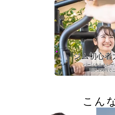
ジム初心者
​パーソナルトレ
1回7,150円で
​こ