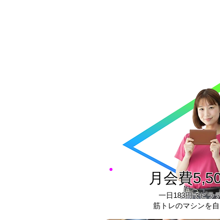
月会費5,5
​一日183円でピラ
筋トレのマシンを自