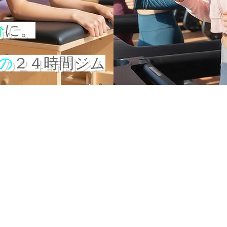
分
に。
の
２４時間ジム