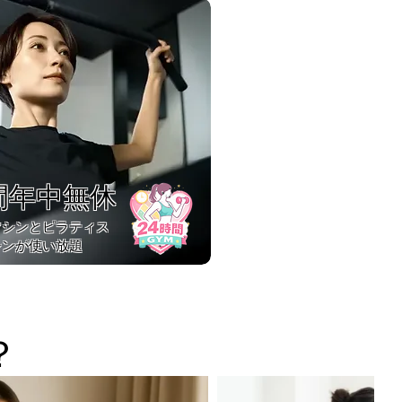
間年中無休
マシンとピラティス
シンが使い放題
？