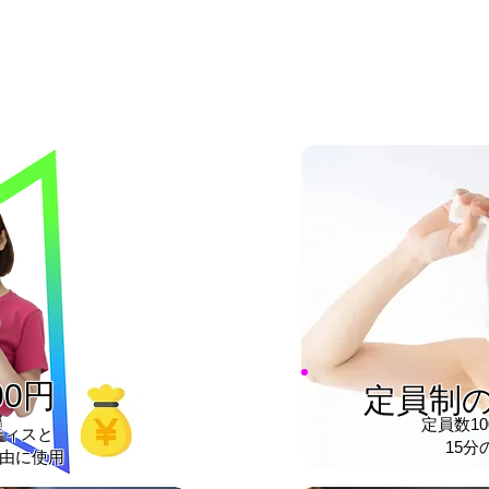
00円
定員制
​定員数
ティスと
15分
由に使用