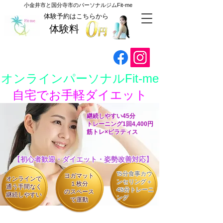
​小金井市と国分寺市のパーソナルジムFit-me
​体験予約はこちらから
体験料
​オンラインパーソナルFit-me
自宅でお手軽ダイエット
​継続しやすい45分
トレーニング1回4,400円
​筋トレ×ピラティス
【初心者歓迎・ダイエット・姿勢改善対応】
​15分食事カウ
​ヨガマット
​オンラインで
ンセリング＋
１枚分
通う手間なく
45分トレーニ
のスペース
継続しやすい
ング
で運動