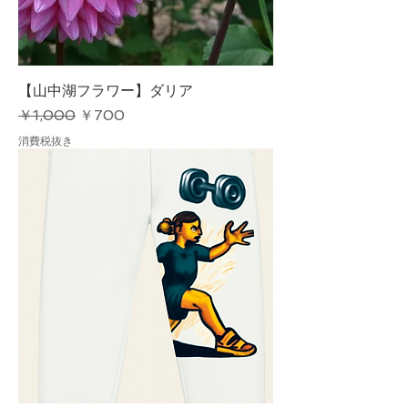
【山中湖フラワー】ダリア
通常価格
セール価格
￥1,000
￥700
消費税抜き