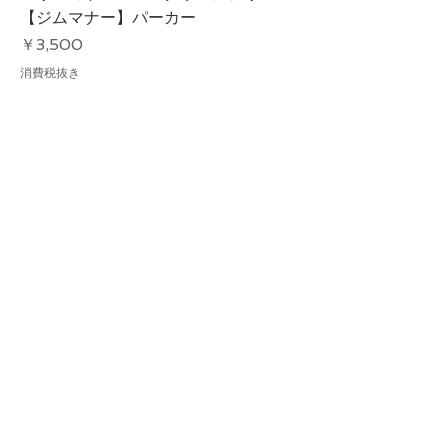
【ジムマナー】パーカー
価格
￥3,500
消費税抜き
パーソナルトレーナー監修マッスルメ
モリーのトレーニングウェア【ジムマ
ナー】Tシャツ